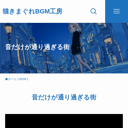
猫きまぐれBGM工房
音だけが通り過ぎる街
ホーム
BGM
音だけが通り過ぎる街