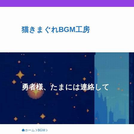
猫きまぐれBGM工房
勇者様、たまには連絡して
ホーム
BGM